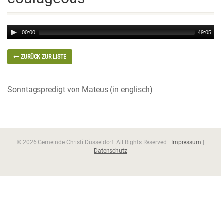
Audio
00:00
49:05
Player
ZURÜCK ZUR LISTE
Sonntagspredigt von Mateus (in englisch)
© 2026 Gemeinde Christi Düsseldorf. All Rights Reserved |
Impressum
|
Datenschutz