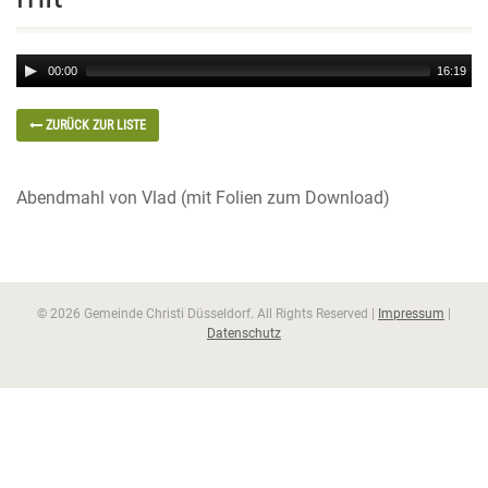
Audio
00:00
16:19
Player
ZURÜCK ZUR LISTE
Abendmahl von Vlad (mit Folien zum Download)
© 2026 Gemeinde Christi Düsseldorf. All Rights Reserved |
Impressum
|
Datenschutz