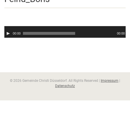
Audio-
Player
00:00
00:00
© 2026 Gemeinde Christi Düsseldorf. All Rights Reserved |
Impressum
|
Datenschutz