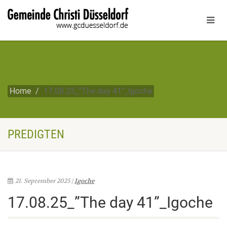
Home
17.08.25_”The day 41”_Igoche
PREDIGTEN
21. September 2025 |
Igoche
17.08.25_”The day 41”_Igoche