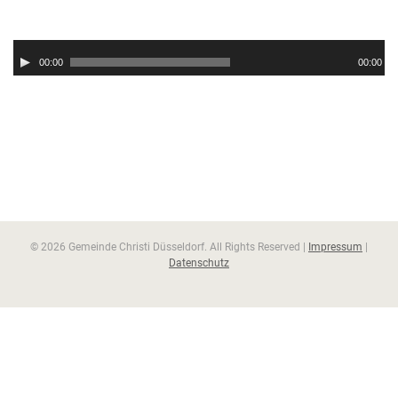
Audio-
Player
00:00
00:00
© 2026 Gemeinde Christi Düsseldorf. All Rights Reserved |
Impressum
|
Datenschutz