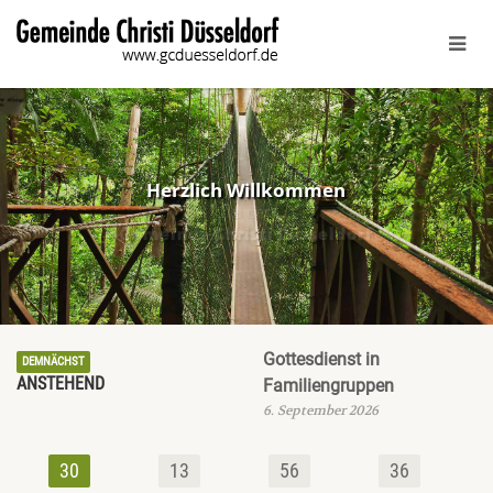
Herzlich Willkommen
bei der
Gemeinde Christi Düsseldorf
Gottesdienst in
DEMNÄCHST
ANSTEHEND
Familiengruppen
6. September 2026
30
13
56
35