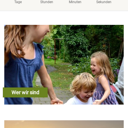
Tage
Stunden
Minuten
Sekunden
Wer wir sind
weiterlesen